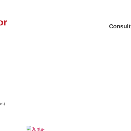
or
Consult
as)