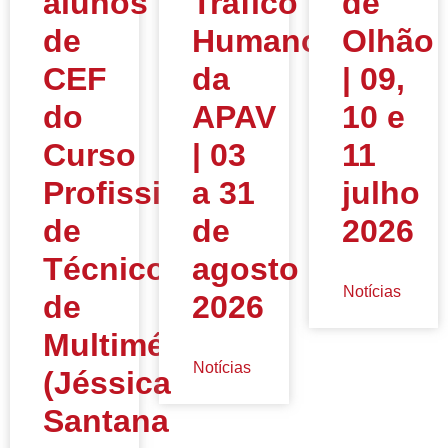
alunos
Tráfico
de
de
Humano”
Olhão
CEF
da
| 09,
do
APAV
10 e
Curso
| 03
11
Profissional
a 31
julho
de
de
2026
Técnico
agosto
Notícias
de
2026
Multimédia
Notícias
(Jéssica
Santana