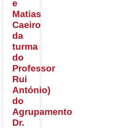
e
Matias
Caeiro
da
turma
do
Professor
Rui
António)
do
Agrupamento
Dr.