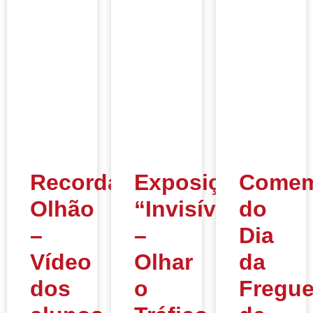
Recordar
Exposição
Comem
Olhão
“Invisíveis
do
–
–
Dia
Vídeo
Olhar
da
dos
o
Fregue