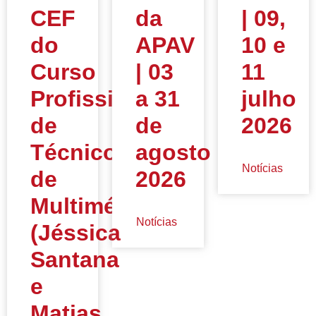
CEF
da
| 09,
do
APAV
10 e
Curso
| 03
11
Profissional
a 31
julho
de
de
2026
Técnico
agosto
Notícias
de
2026
Multimédia
Notícias
(Jéssica
Santana
e
Matias