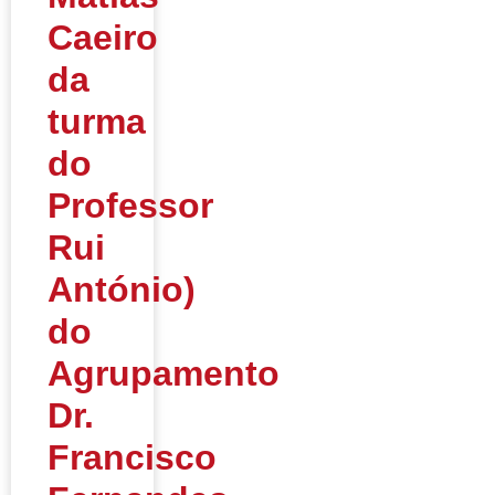
Caeiro
da
turma
do
Professor
Rui
António)
do
Agrupamento
Dr.
Francisco