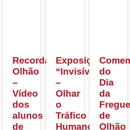
Recordar
Exposição
Comem
Olhão
“Invisíveis
do
–
–
Dia
Vídeo
Olhar
da
dos
o
Fregue
alunos
Tráfico
de
de
Humano”
Olhão