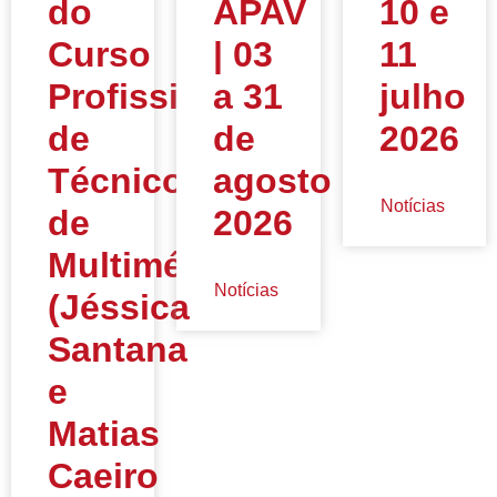
do
APAV
10 e
Curso
| 03
11
Profissional
a 31
julho
de
de
2026
Técnico
agosto
Notícias
de
2026
Multimédia
Notícias
(Jéssica
Santana
e
Matias
Caeiro