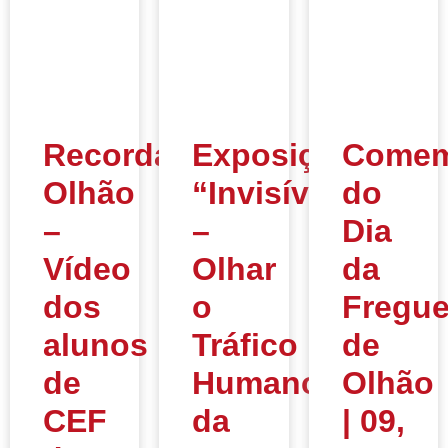
Recordar
Exposição
Comem
Olhão
“Invisíveis
do
–
–
Dia
Vídeo
Olhar
da
dos
o
Fregue
alunos
Tráfico
de
de
Humano”
Olhão
CEF
da
| 09,