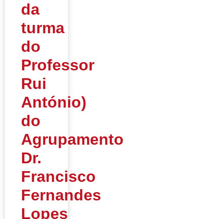
da
turma
do
Professor
Rui
António)
do
Agrupamento
Dr.
Francisco
Fernandes
Lopes