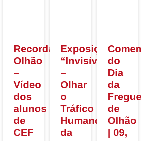
Recordar
Exposição
Comem
Olhão
“Invisíveis
do
–
–
Dia
Vídeo
Olhar
da
dos
o
Fregue
alunos
Tráfico
de
de
Humano”
Olhão
CEF
da
| 09,