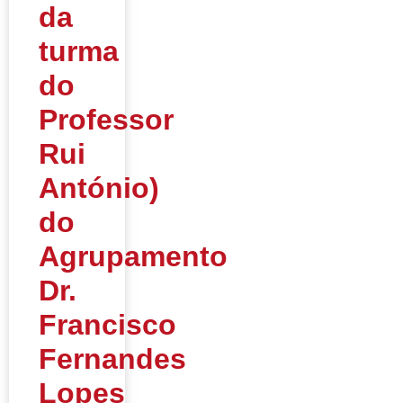
da
turma
do
Professor
Rui
António)
do
Agrupamento
Dr.
Francisco
Fernandes
Lopes