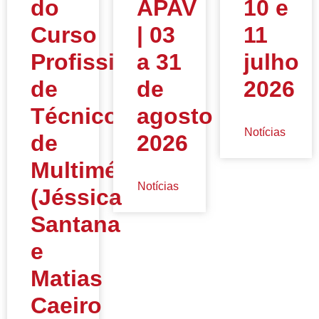
do
APAV
10 e
Curso
| 03
11
Profissional
a 31
julho
de
de
2026
Técnico
agosto
Notícias
de
2026
Multimédia
Notícias
(Jéssica
Santana
e
Matias
Caeiro