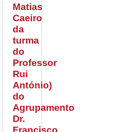
Matias
Caeiro
da
turma
do
Professor
Rui
António)
do
Agrupamento
Dr.
Francisco