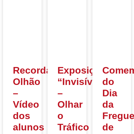
Recordar
Exposição
Comem
Olhão
“Invisíveis
do
–
–
Dia
Vídeo
Olhar
da
dos
o
Fregue
alunos
Tráfico
de