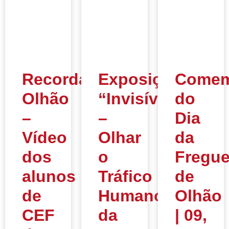
Recordar
Exposição
Comem
Olhão
“Invisíveis
do
–
–
Dia
Vídeo
Olhar
da
dos
o
Fregue
alunos
Tráfico
de
de
Humano”
Olhão
CEF
da
| 09,