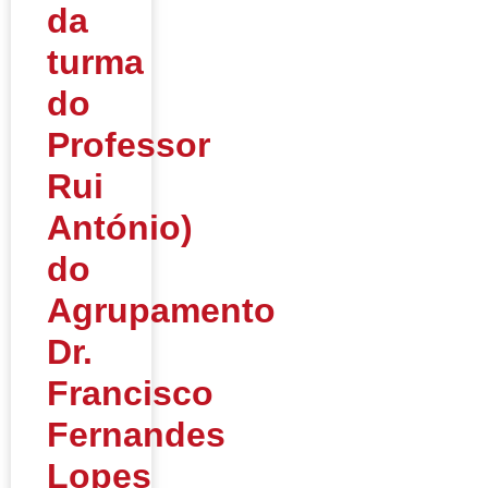
da
turma
do
Professor
Rui
António)
do
Agrupamento
Dr.
Francisco
Fernandes
Lopes