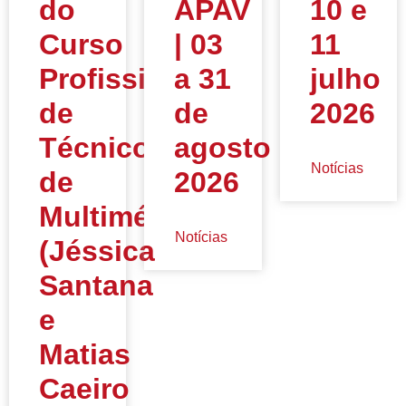
do
APAV
10 e
Curso
| 03
11
Profissional
a 31
julho
de
de
2026
Técnico
agosto
Notícias
de
2026
Multimédia
Notícias
(Jéssica
Santana
e
Matias
Caeiro