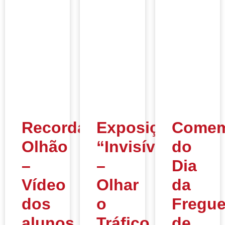
Recordar
Exposição
Comem
Olhão
“Invisíveis
do
–
–
Dia
Vídeo
Olhar
da
dos
o
Fregue
alunos
Tráfico
de