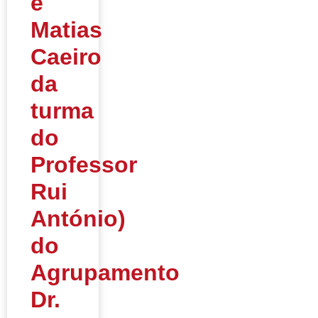
e
Matias
Caeiro
da
turma
do
Professor
Rui
António)
do
Agrupamento
Dr.