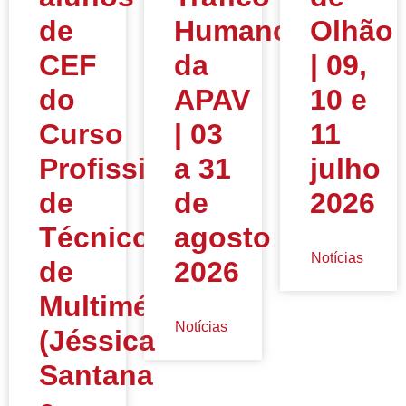
de
Humano”
Olhão
CEF
da
| 09,
do
APAV
10 e
Curso
| 03
11
Profissional
a 31
julho
de
de
2026
Técnico
agosto
Notícias
de
2026
Multimédia
Notícias
(Jéssica
Santana