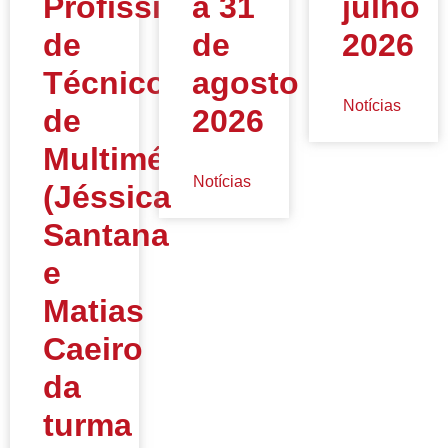
Profissional
a 31
julho
de
de
2026
Técnico
agosto
Notícias
de
2026
Multimédia
Notícias
(Jéssica
Santana
e
Matias
Caeiro
da
turma