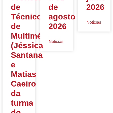
de
de
2026
Técnico
agosto
Notícias
de
2026
Multimédia
Notícias
(Jéssica
Santana
e
Matias
Caeiro
da
turma
do