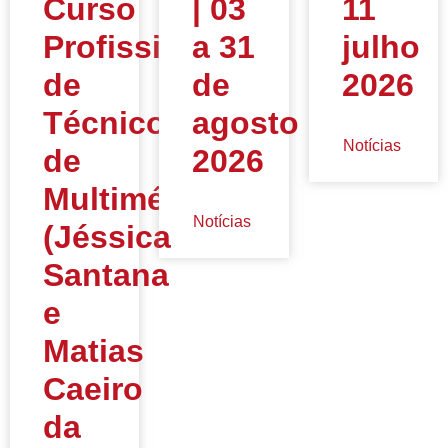
Curso
| 03
11
Profissional
a 31
julho
de
de
2026
Técnico
agosto
Notícias
de
2026
Multimédia
Notícias
(Jéssica
Santana
e
Matias
Caeiro
da